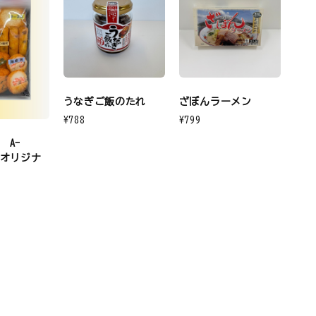
うなぎご飯のたれ
ざぼんラーメン
¥788
¥799
 A-
）オリジナ