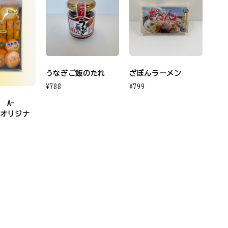
うなぎご飯のたれ
ざぼんラーメン
¥788
¥799
 A-
）オリジナ