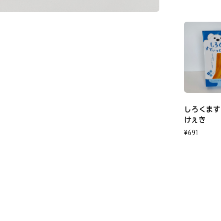
しろくます
けぇき
¥691