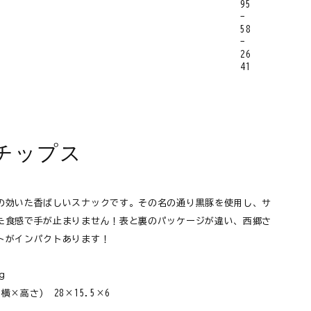
チップス
の効いた香ばしいスナックです。その名の通り黒豚を使用し、サ
た食感で手が止まりません！表と裏のパッケージが違い、西郷さ
トがインパクトあります！
ｇ
横×高さ) 28×15.5×6