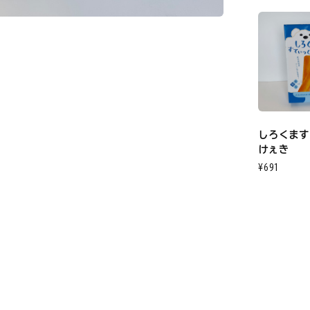
しろくます
けぇき
¥691