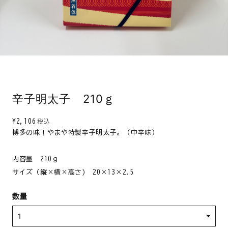
辛子明太子 210ｇ
¥2,106
税込
博多の味！やまや特製辛子明太子。（中辛味）
内容量 210ｇ
サイズ（縦×横×高さ) 20×13×2.5
数量